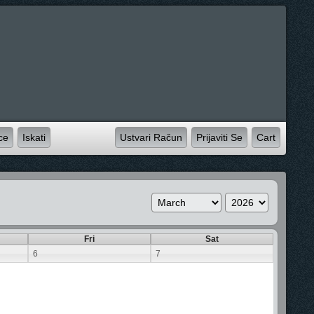
ce
Iskati
Ustvari Račun
Prijaviti Se
Cart
Fri
Sat
6
7