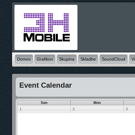
Domov
Grafikon
Skupina
Skladbe
SoundCloud
V
Event Calendar
Sun
Mon
1
2
3