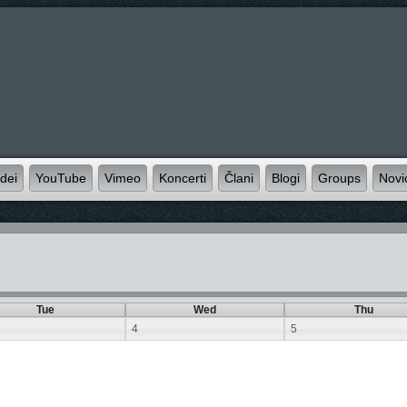
idei
YouTube
Vimeo
Koncerti
Člani
Blogi
Groups
Novi
Tue
Wed
Thu
4
5