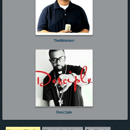
TheMinisterr
Desc1ple